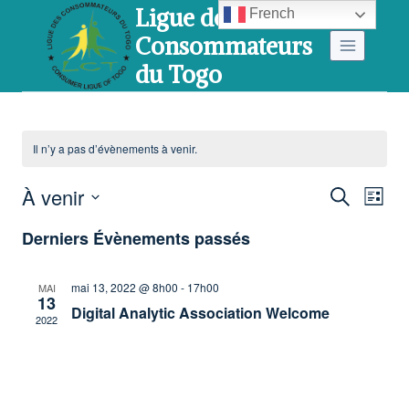
Ligue des
Aller
French
Consommateurs
au
du Togo
contenu
Il n’y a pas d’évènements à venir.
Re
N
À venir
Recherche
Liste
Sélectionnez
Derniers Évènements passés
une
d
et
date.
mai 13, 2022 @ 8h00
-
17h00
MAI
13
Digital Analytic Association Welcome
2022
v
na