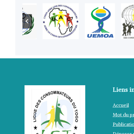
Liens i
Accueil
Mot du p
Publicati
Déposer p