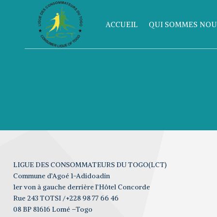
Aller
au
ACCUEIL
QUI SOMMES NOU
contenu
LIGUE DES CONSOMMATEURS DU TOGO(LCT)
Commune d’Agoé 1-Adidoadin
1er von à gauche derrière l’Hôtel Concorde
Rue 243 TOTSI /+228 98 77 66 46
08 BP 81616 Lomé –Togo