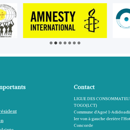
mportants
Contact
LIGUE DES CONSOMMATEU
TOGO(LCT)
résident
Commune d’Agoé 1-Adidoadi
1er von à gauche derière l’Ho
on
Concorde
lainte