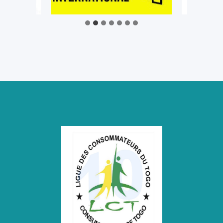
CEET
ET
D’ACHAT
DES
KWHT
PAR
LE
MOBIL
MONEY.