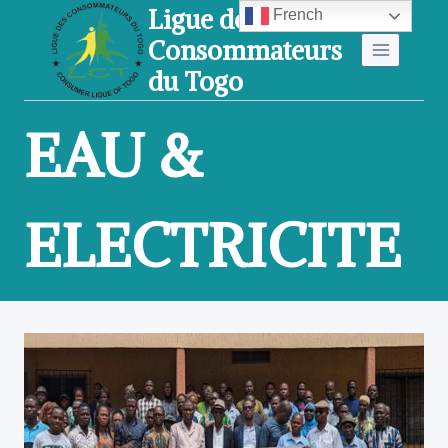
Ligue des
Aller
French
Consommateurs
au
du Togo
contenu
EAU &
ELECTRICITE