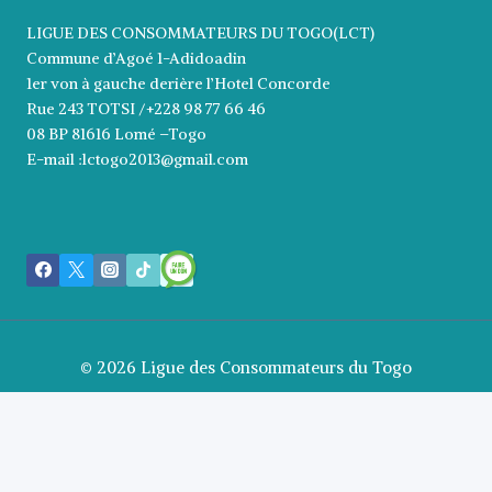
LIGUE DES CONSOMMATEURS DU TOGO(LCT)
Commune d’Agoé 1-Adidoadin
1er von à gauche derière l’Hotel Concorde
Rue 243 TOTSI /+228 98 77 66 46
08 BP 81616 Lomé –Togo
E-mail :lctogo2013@gmail.com
© 2026 Ligue des Consommateurs du Togo
Notice
: ob_end_flush(): Failed to send buffer of
zlib output compression (0) in