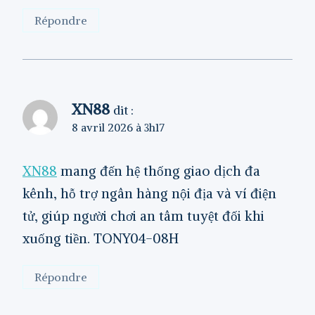
Répondre
XN88
dit :
8 avril 2026 à 3h17
XN88
mang đến hệ thống giao dịch đa
kênh, hỗ trợ ngân hàng nội địa và ví điện
tử, giúp người chơi an tâm tuyệt đối khi
xuống tiền. TONY04-08H
Répondre