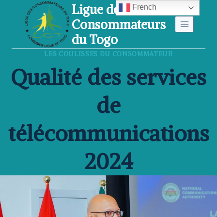
Ligue des
Aller
French
Consommateurs
au
du Togo
contenu
LES COULISSES DU CONSOMMATEUR
Qualité des services
de
télécommunications
2024